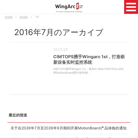
HOME
>
2016年
>
7月
2016年7月のアーカイブ
16.07.29
CIMTOPS携手Wingarc 1st，打造崭
新设备实时监控系统
CIMTOPS携手Wingarc 1st，将[MC-Web CONTROLLER]
和[MotionBoard]两大软件相 …
最近的报道
关于在2026年7月至2026年9月期间开展MotionBoard产品体验的通知