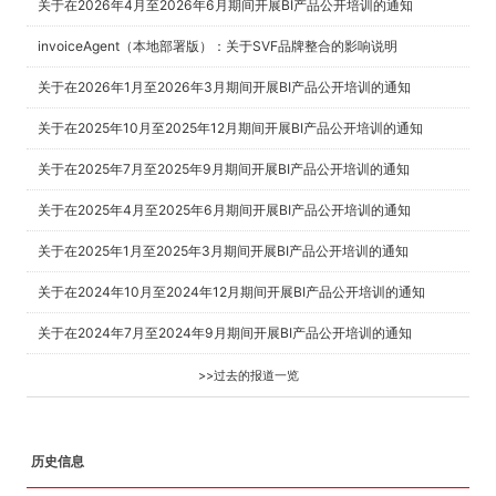
关于在2026年4月至2026年6月期间开展BI产品公开培训的通知
invoiceAgent（本地部署版）：关于SVF品牌整合的影响说明
关于在2026年1月至2026年3月期间开展BI产品公开培训的通知
关于在2025年10月至2025年12月期间开展BI产品公开培训的通知
关于在2025年7月至2025年9月期间开展BI产品公开培训的通知
关于在2025年4月至2025年6月期间开展BI产品公开培训的通知
关于在2025年1月至2025年3月期间开展BI产品公开培训的通知
关于在2024年10月至2024年12月期间开展BI产品公开培训的通知
关于在2024年7月至2024年9月期间开展BI产品公开培训的通知
>>过去的报道一览
历史信息