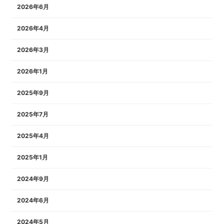
2026年6月
2026年4月
2026年3月
2026年1月
2025年9月
2025年7月
2025年4月
2025年1月
2024年9月
2024年6月
2024年5月