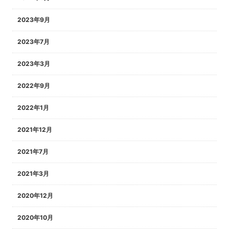
2023年9月
2023年7月
2023年3月
2022年9月
2022年1月
2021年12月
2021年7月
2021年3月
2020年12月
2020年10月