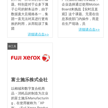
题。特别是对于众多下属
企业选择通过使用Motion
子公司的财务运作，由于
Board来挑战【实时且直
数据庞大且规格各一，集
观】这个课题。无需在信
团一直无法对其进行更有
息系统部门内操作，而是
效的利用，从而耽误了集
在生产现场，员
团
详细请点击>>
详细请点击>>
BI工具
富士施乐株式会社
以棉绒和数字复合机商
品・消耗品的制造为主业
的富士施乐Manufacturin
g，在使用被称为「XP
W」（Fuji Xerox Produc